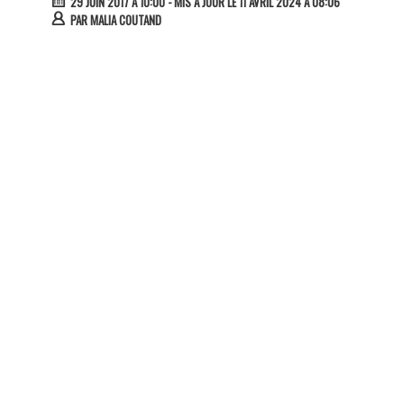
29 JUIN 2017 À 10:00
- MIS À JOUR LE 11 AVRIL 2024 À 08:06
PAR
MALIA COUTAND