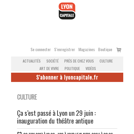
Accéder
au
contenu
Voir
Se connecter
S’enregistrer
Magazines
Boutique
le
ACTUALITÉS
SOCIÉTÉ
PRÈS DE CHEZ VOUS
CULTURE
panier
ART DE VIVRE
POLITIQUE
VIDÉOS
S'abonner à lyoncapitale.fr
CULTURE
Ça s’est passé à Lyon un 29 juin :
inauguration du théâtre antique