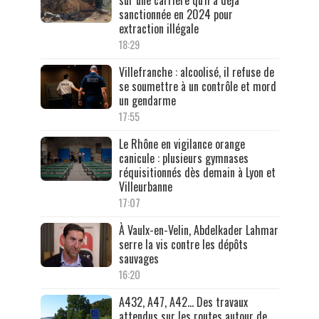
sanctionnée en 2024 pour
extraction illégale
18:29
Villefranche : alcoolisé, il refuse de
se soumettre à un contrôle et mord
un gendarme
17:55
Le Rhône en vigilance orange
canicule : plusieurs gymnases
réquisitionnés dès demain à Lyon et
Villeurbanne
17:07
À Vaulx-en-Velin, Abdelkader Lahmar
serre la vis contre les dépôts
sauvages
16:20
A432, A47, A42… Des travaux
attendus sur les routes autour de