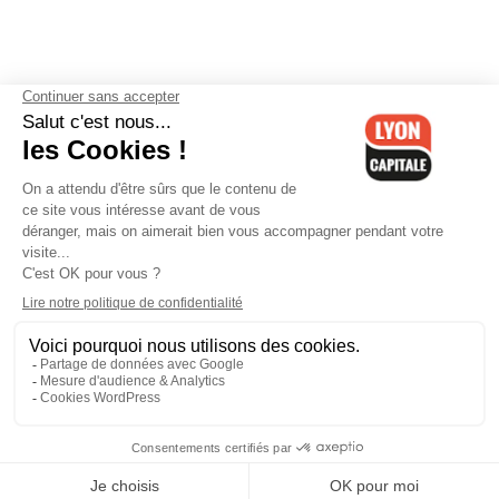
Contactez-nous
-
Mentions légales
-
CGV
-
Politique de
confidentialité
-
Gestion des cookies
-
Lyon Capitale TV
-
Archives
Lyon Capitale
Lyon Capitale - 51 avenue Maréchal Foch - CS 40091 - 69456 Lyon
Cedex 06