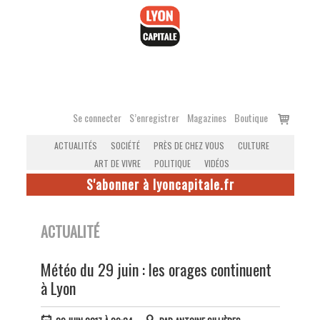
Accéder
au
contenu
Voir
Se connecter
S’enregistrer
Magazines
Boutique
le
ACTUALITÉS
SOCIÉTÉ
PRÈS DE CHEZ VOUS
CULTURE
panier
ART DE VIVRE
POLITIQUE
VIDÉOS
S'abonner à lyoncapitale.fr
ACTUALITÉ
Météo du 29 juin : les orages continuent
à Lyon