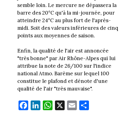
semble loin. Le mercure ne dépassera la
barre des 20°C qu'à la mi-journée, pour
atteindre 24°C au plus fort de l'après-
midi. Soit des valeurs inférieures de cinq
points aux moyennes de saison.
Enfin, la qualité de l'air est annoncée
"très bonne" par Air Rhône-Alpes qui lui
attribue la note de 26/100 sur l'indice
national Atmo. Barème sur lequel 100
constitue le plafond et dénote d'une
qualité de l'air "très mauvaise".
Fa
Li
W
X
E
Pa
ce
nk
ha
m
rt
bo
ed
ts
ail
ag
ok
In
Ap
er