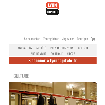
Accéder
au
contenu
Voir
Se connecter
S’enregistrer
Magazines
Boutique
le
ACTUALITÉS
SOCIÉTÉ
PRÈS DE CHEZ VOUS
CULTURE
panier
ART DE VIVRE
POLITIQUE
VIDÉOS
S'abonner à lyoncapitale.fr
CULTURE