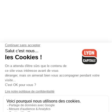
Contactez-nous
-
Mentions légales
-
CGV
-
Politique de
confidentialité
-
Gestion des cookies
-
Lyon Capitale TV
-
Archives