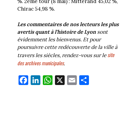
%. 2ème tour (8 mai) : Mitterand 45,02 %,
Chirac 54,98 %.
Les commentaires de nos lecteurs les plus
avertis
quant à l'histoire de Lyon
sont
évidemment les bienvenus. Et pour
poursuivre cette redécouverte de la ville à
site
travers les siècles, rendez-vous sur le
des archives municipales
.
Fa
Li
W
X
E
Pa
ce
nk
ha
m
rt
bo
ed
ts
ail
ag
ok
In
Ap
er
p