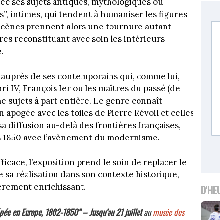
ec ses sujets antiques, mythologiques ou
rs”, intimes, qui tendent à humaniser les figures
 scènes prennent alors une tournure autant
res reconstituant avec soin les intérieurs
.
 auprès de ses contemporains qui, comme lui,
i IV, François Ier ou les maîtres du passé (de
me sujets à part entière. Le genre connaît
pogée avec les toiles de Pierre Révoil et celles
a diffusion au-delà des frontières françaises,
es 1850 avec l’avènement du modernisme.
icace, l’exposition prend le soin de replacer le
 sa réalisation dans son contexte historique,
ièrement enrichissant.
D'HE
’épée en Europe, 1802-1850” –
Jusqu’au 21 juillet
au
musée des