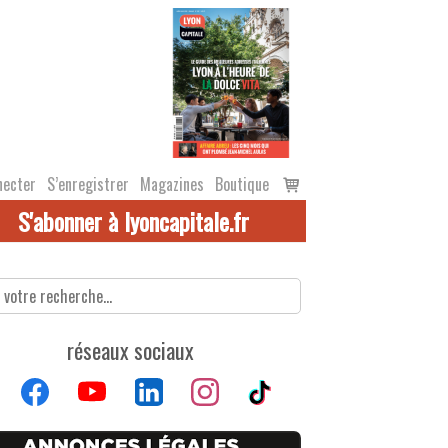
Voir
necter
S’enregistrer
Magazines
Boutique
le
S'abonner à lyoncapitale.fr
panier
réseaux sociaux