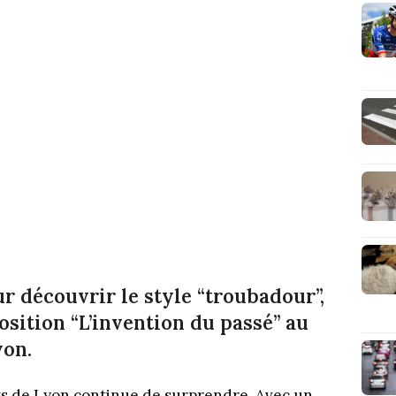
r découvrir le style “troubadour”,
osition “L’invention du passé” au
yon.
s de Lyon continue de surprendre. Avec un