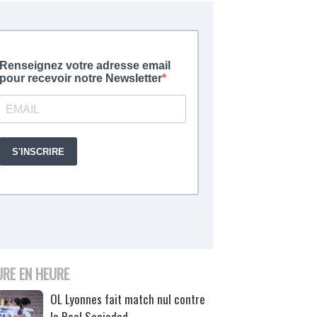
URE EN HEURE
OL Lyonnes fait match nul contre
la Real Sociedad