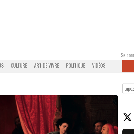
Se con
US
CULTURE
ART DE VIVRE
POLITIQUE
VIDÉOS