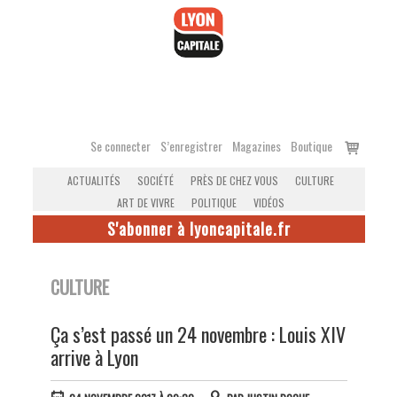
Accéder
au
contenu
Voir
Se connecter
S’enregistrer
Magazines
Boutique
le
ACTUALITÉS
SOCIÉTÉ
PRÈS DE CHEZ VOUS
CULTURE
panier
ART DE VIVRE
POLITIQUE
VIDÉOS
S'abonner à lyoncapitale.fr
CULTURE
Ça s’est passé un 24 novembre : Louis XIV
arrive à Lyon