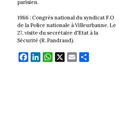
parisien.
1986 : Congrès national du syndicat F.O
de la Police nationale à Villeurbanne. Le
27, visite du secrétaire d'Etat à la
Sécurité (R. Pandraud).
Fa
Li
W
X
E
Pa
ce
nk
ha
m
rt
bo
ed
ts
ail
ag
ok
In
Ap
er
p