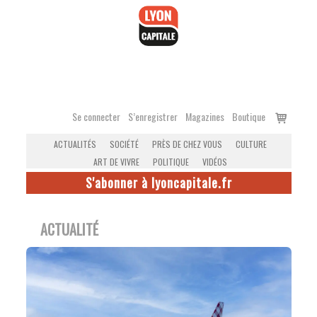
Accéder
au
contenu
Voir
Se connecter
S’enregistrer
Magazines
Boutique
le
ACTUALITÉS
SOCIÉTÉ
PRÈS DE CHEZ VOUS
CULTURE
panier
ART DE VIVRE
POLITIQUE
VIDÉOS
S'abonner à lyoncapitale.fr
ACTUALITÉ