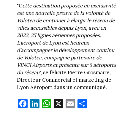
"C
ette destination proposée en exclusivité
est une nouvelle preuve de la volonté de
Volotea de continuer à élargir le réseau de
villes accessibles depuis Lyon, avec en
2023, 35 lignes aériennes proposées.
L’aéroport de Lyon est heureux
d’accompagner le développement continu
de Volotea, compagnie partenaire de
VINCI Airports et présente sur 6 aéroports
du réseau
", se félicite Pierre Grosmaire,
Directeur Commercial et marketing de
Lyon Aéroport dans un communiqué.
Fa
Li
W
X
E
Pa
ce
nk
ha
m
rt
bo
ed
ts
ail
ag
ok
In
Ap
er