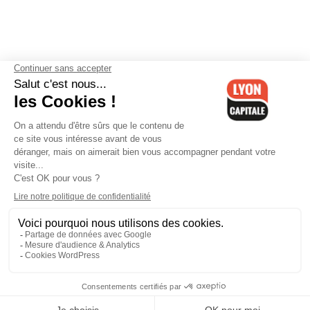
Contactez-nous
-
Mentions légales
-
CGV
-
Politique de
confidentialité
-
Gestion des cookies
-
Lyon Capitale TV
-
Archives
Lyon Capitale
Lyon Capitale - 51 avenue Maréchal Foch - CS 40091 - 69456 Lyon
Cedex 06