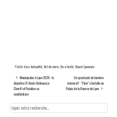
Publié dans
Actualité
,
Art de vivre
,
On a testé
,
Ouest Lyonnais
Municipales à Lyon 2026 : la
Un spectacle de lumière
députée LFI Anaïs Belouassa-
immersif : "Flow" s'installe au
Cherifi officialise sa
Palais de la Bourse de Lyon
candidature