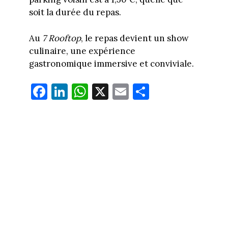
soit la durée du repas.
Au
7 Rooftop
, le repas devient un show
culinaire, une expérience
gastronomique immersive et conviviale.
Fa
Li
W
X
E
Pa
ce
nk
ha
m
rt
bo
ed
ts
ail
ag
ok
In
Ap
er
p