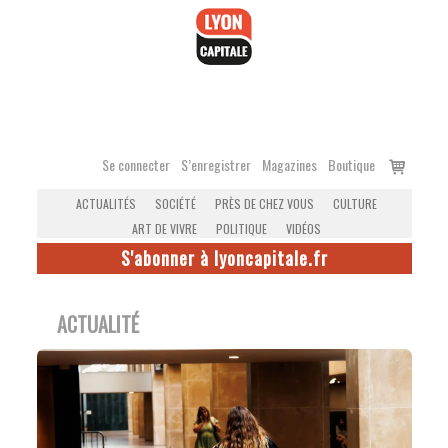
Accéder
au
contenu
Voir
Se connecter
S’enregistrer
Magazines
Boutique
le
ACTUALITÉS
SOCIÉTÉ
PRÈS DE CHEZ VOUS
CULTURE
panier
ART DE VIVRE
POLITIQUE
VIDÉOS
S'abonner à lyoncapitale.fr
ACTUALITÉ