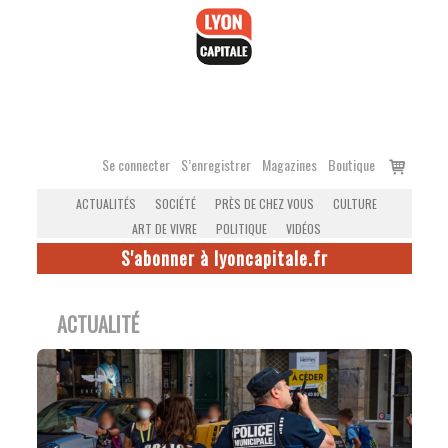
Accéder
au
contenu
Voir
Se connecter
S’enregistrer
Magazines
Boutique
le
ACTUALITÉS
SOCIÉTÉ
PRÈS DE CHEZ VOUS
CULTURE
panier
ART DE VIVRE
POLITIQUE
VIDÉOS
S'abonner à lyoncapitale.fr
ACTUALITÉ