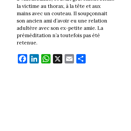
la victime au thorax, à la tête et aux
mains avec un couteau. Il soupçonnait
son ancien ami d’avoir eu une relation
adultère avec son ex-petite amie. La
préméditation n’a toutefois pas été
retenue.
Fa
Li
W
X
E
Pa
ce
nk
ha
m
rt
bo
ed
ts
ail
ag
ok
In
Ap
er
p