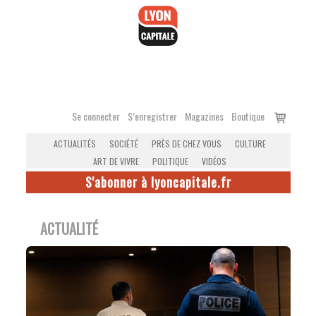
Accéder
au
contenu
Voir
Se connecter
S’enregistrer
Magazines
Boutique
le
ACTUALITÉS
SOCIÉTÉ
PRÈS DE CHEZ VOUS
CULTURE
panier
ART DE VIVRE
POLITIQUE
VIDÉOS
S'abonner à lyoncapitale.fr
ACTUALITÉ