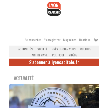
Accéder
au
contenu
Voir
Se connecter
S’enregistrer
Magazines
Boutique
le
ACTUALITÉS
SOCIÉTÉ
PRÈS DE CHEZ VOUS
CULTURE
panier
ART DE VIVRE
POLITIQUE
VIDÉOS
S'abonner à lyoncapitale.fr
ACTUALITÉ