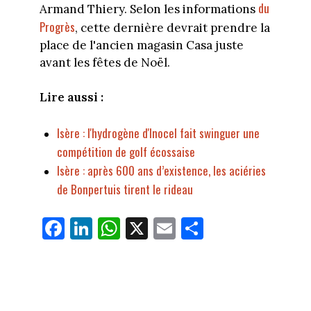
du
Armand Thiery. Selon les informations
Progrès
, cette dernière devrait prendre la
place de l'ancien magasin Casa juste
avant les fêtes de Noël.
Lire aussi :
Isère : l'hydrogène d'Inocel fait swinguer une
compétition de golf écossaise
Isère : après 600 ans d’existence, les aciéries
de Bonpertuis tirent le rideau
Fa
Li
W
X
E
Pa
ce
nk
ha
m
rt
bo
ed
ts
ail
ag
ok
In
Ap
er