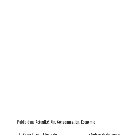
p
Publié dans
Actualité
,
Ain
,
Consommation
,
Economie
Villeurbanne : il tente de
La Métropole de Lyon le