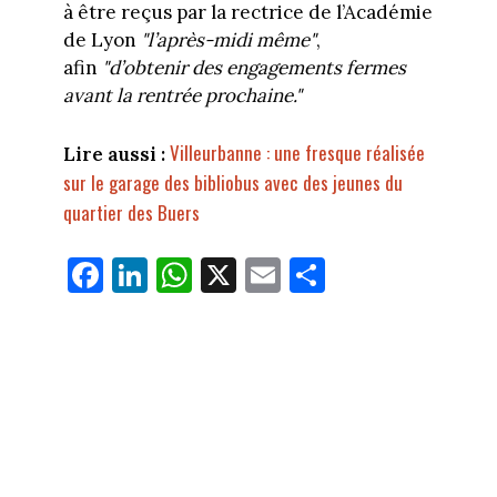
à être reçus par la rectrice de l’Académie
de Lyon
"l’après-midi même"
,
afin
"d’obtenir des engagements fermes
avant la rentrée prochaine."
Villeurbanne : une fresque réalisée
Lire aussi :
sur le garage des bibliobus avec des jeunes du
quartier des Buers
Fa
Li
W
X
E
Pa
ce
nk
ha
m
rt
bo
ed
ts
ail
ag
ok
In
Ap
er
p