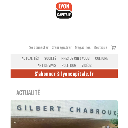
Accéder
au
contenu
Voir
Se connecter
S’enregistrer
Magazines
Boutique
le
ACTUALITÉS
SOCIÉTÉ
PRÈS DE CHEZ VOUS
CULTURE
panier
ART DE VIVRE
POLITIQUE
VIDÉOS
S'abonner à lyoncapitale.fr
ACTUALITÉ