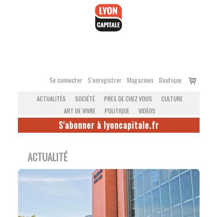
Accéder
au
contenu
Voir
Se connecter
S’enregistrer
Magazines
Boutique
le
ACTUALITÉS
SOCIÉTÉ
PRÈS DE CHEZ VOUS
CULTURE
panier
ART DE VIVRE
POLITIQUE
VIDÉOS
S'abonner à lyoncapitale.fr
ACTUALITÉ