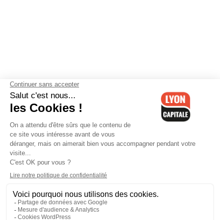
Contactez-nous
-
Mentions légales
-
CGV
-
Politique de
confidentialité
-
Gestion des cookies
-
Lyon Capitale TV
-
Archives