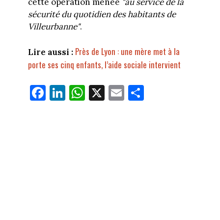
cette opération menée
"au service de la
sécurité du quotidien des habitants de
Villeurbanne"
.
Près de Lyon : une mère met à la
Lire aussi :
porte ses cinq enfants, l’aide sociale intervient
Fa
Li
W
X
E
Pa
ce
nk
ha
m
rt
bo
ed
ts
ail
ag
ok
In
Ap
er
p