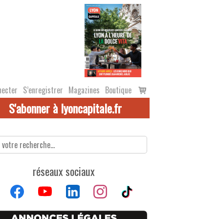
Voir
necter
S’enregistrer
Magazines
Boutique
le
S'abonner à lyoncapitale.fr
panier
réseaux sociaux