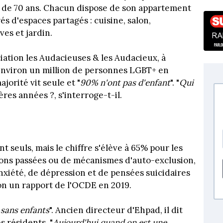
us de 70 ans. Chacun dispose de son appartement
és d'espaces partagés : cuisine, salon,
ves et jardin.
iation les Audacieuses & les Audacieux, à
 a environ un million de personnes LGBT+ en
jorité vit seule et "
90% n'ont pas d'enfant
". "
Qui
ères années ?, s'interroge-t-il.
t seuls, mais le chiffre s'élève à 65% pour les
tions passées ou de mécanismes d'auto-exclusion,
nxiété, de dépression et de pensées suicidaires
on un rapport de l'OCDE en 2019.
 sans enfants
". Ancien directeur d'Ehpad, il dit
es résidents. "
Aujourd'hui quand on est une