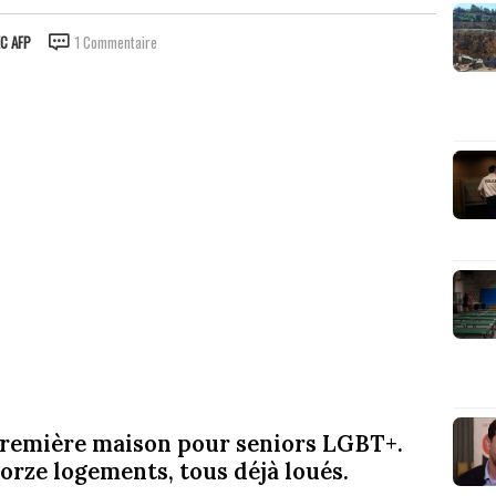
C AFP
1 Commentaire
 première maison pour seniors LGBT+.
rze logements, tous déjà loués.