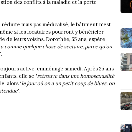
tion des conflits à la maladie et la perte
réduite mais pas médicalisé, le bâtiment n'est
ême si les locataires pourront y bénéficier
ide de leurs voisins. Dorothée, 55 ans, espère
 vu comme quelque chose de sectaire, parce qu'on
".
 toujours active, emménage samedi. Après 25 ans
fants, elle se "
retrouve dans une homosexualité
le, alors "
le jour où on a un petit coup de blues, on
entendue
".