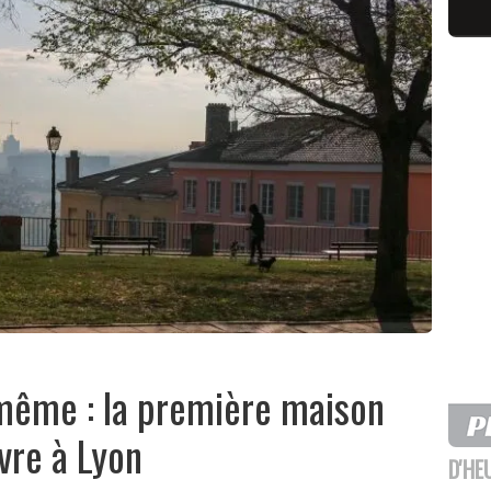
i-même : la première maison
vre à Lyon
D'HE