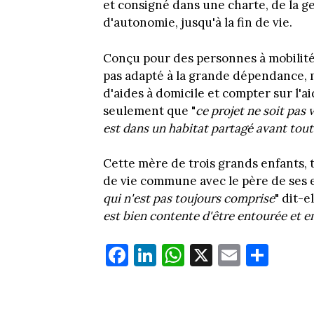
et consigné dans une charte, de la ges
d'autonomie, jusqu'à la fin de vie.
Conçu pour des personnes à mobilité 
pas adapté à la grande dépendance, m
d'aides à domicile et compter sur l'a
seulement que "
ce projet ne soit pas
est dans un habitat partagé avant tout
Cette mère de trois grands enfants,
de vie commune avec le père de ses en
qui n'est pas toujours comprise
" dit-el
est bien contente d'être entourée et 
Fa
Li
W
X
E
Pa
ce
nk
ha
m
rt
bo
ed
ts
ail
ag