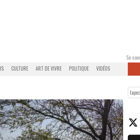
Se con
US
CULTURE
ART DE VIVRE
POLITIQUE
VIDÉOS