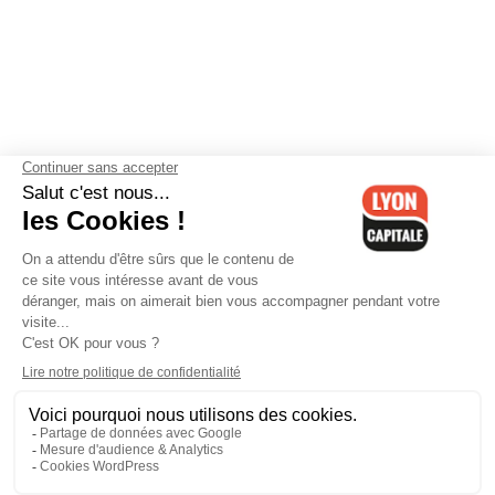
Contactez-nous
-
Mentions légales
-
CGV
-
Politique de
confidentialité
-
Gestion des cookies
-
Lyon Capitale TV
-
Archives
Lyon Capitale