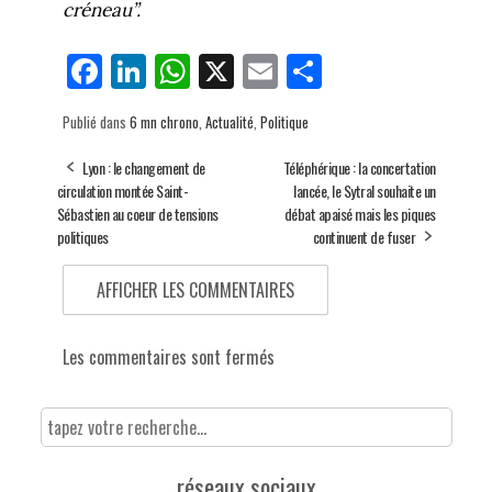
créneau”.
Fa
Li
W
X
E
Pa
ce
nk
ha
m
rt
Publié dans
6 mn chrono
,
Actualité
,
Politique
bo
ed
ts
ail
ag
ok
In
Ap
er
Lyon : le changement de
Téléphérique : la concertation
circulation montée Saint-
lancée, le Sytral souhaite un
p
Sébastien au coeur de tensions
débat apaisé mais les piques
politiques
continuent de fuser
AFFICHER LES COMMENTAIRES
Les commentaires sont fermés
réseaux sociaux