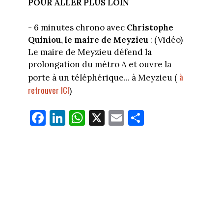
POUR ALLER PLUS LOIN
- 6 minutes chrono avec
Christophe
Quiniou, le maire de Meyzieu
: (Vidéo)
Le maire de Meyzieu défend la
prolongation du métro A et ouvre la
à
porte à un téléphérique... à Meyzieu (
retrouver ICI
)
Fa
Li
W
X
E
Pa
ce
nk
ha
m
rt
bo
ed
ts
ail
ag
ok
In
Ap
er
p