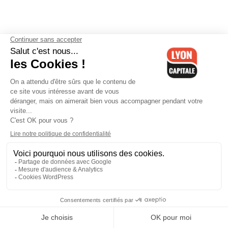
Contactez-nous
-
Mentions légales
-
CGV
-
Politique de
confidentialité
-
Gestion des cookies
-
Lyon Capitale TV
-
Archives
Lyon Capitale
Lyon Capitale - 51 avenue Maréchal Foch - CS 40091 - 69456 Lyon