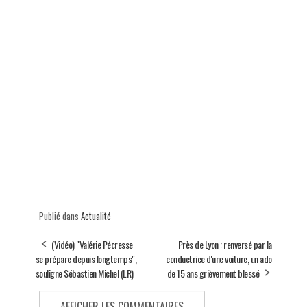
Publié dans
Actualité
(Vidéo) "Valérie Pécresse
Près de Lyon : renversé par la
se prépare depuis longtemps",
conductrice d'une voiture, un ado
souligne Sébastien Michel (LR)
de 15 ans grièvement blessé
AFFICHER LES COMMENTAIRES