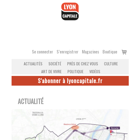
Accéder
au
contenu
Voir
Se connecter
S’enregistrer
Magazines
Boutique
le
ACTUALITÉS
SOCIÉTÉ
PRÈS DE CHEZ VOUS
CULTURE
panier
ART DE VIVRE
POLITIQUE
VIDÉOS
S'abonner à lyoncapitale.fr
ACTUALITÉ