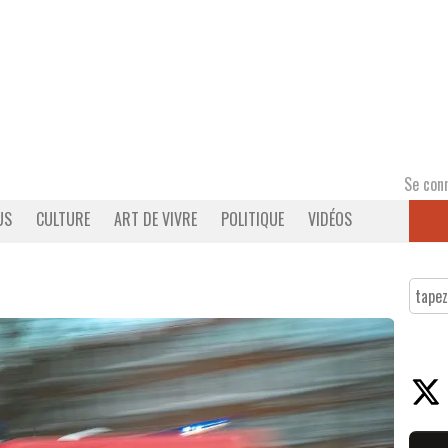
Se con
US
CULTURE
ART DE VIVRE
POLITIQUE
VIDÉOS