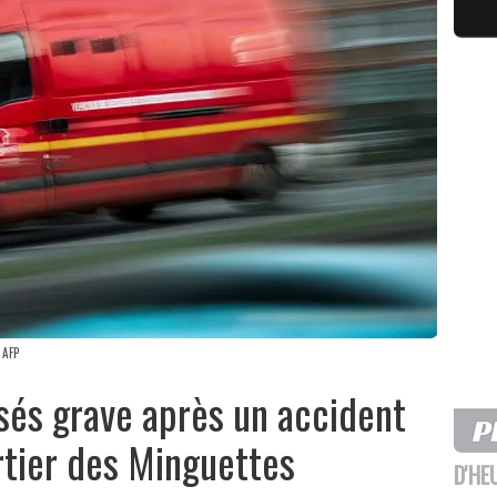
 AFP
ssés grave après un accident
artier des Minguettes
D'HE