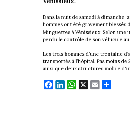
Vénissieux.
Dans la nuit de samedi à dimanche, a
hommes ont été gravement blessés da
Minguettes à Vénissieux. Selon une 
perdu le contrôle de son véhicule a
Les trois hommes d’une trentaine d’a
transportés à l’hôpital. Pas moins d
ainsi que deux structures mobile d'
Fa
Li
W
X
E
Pa
ce
nk
ha
m
rt
bo
ed
ts
ail
ag
ok
In
Ap
er
p