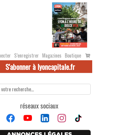
Voir
necter
S’enregistrer
Magazines
Boutique
le
S'abonner à lyoncapitale.fr
panier
réseaux sociaux