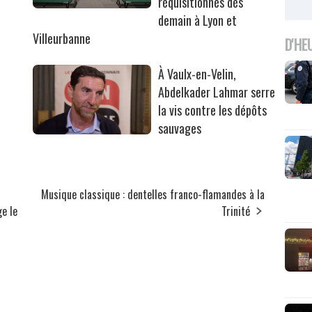
réquisitionnés dès
r
demain à Lyon et
Villeurbanne
D'HE
À Vaulx-en-Velin,
Abdelkader Lahmar serre
la vis contre les dépôts
sauvages
Musique classique : dentelles franco-flamandes à la
ge le
Trinité