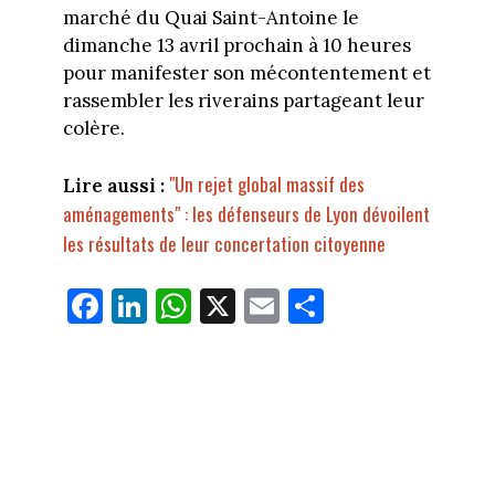
marché du Quai Saint-Antoine le
dimanche 13 avril prochain à 10 heures
pour manifester son mécontentement et
rassembler les riverains partageant leur
colère.
"Un rejet global massif des
Lire aussi :
aménagements" : les défenseurs de Lyon dévoilent
les résultats de leur concertation citoyenne
Fa
Li
W
X
E
Pa
ce
nk
ha
m
rt
bo
ed
ts
ail
ag
ok
In
Ap
er
p