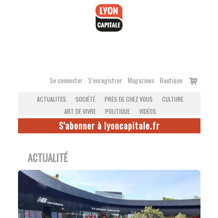
Accéder
au
contenu
Voir
Se connecter
S’enregistrer
Magazines
Boutique
le
ACTUALITÉS
SOCIÉTÉ
PRÈS DE CHEZ VOUS
CULTURE
panier
ART DE VIVRE
POLITIQUE
VIDÉOS
S'abonner à lyoncapitale.fr
ACTUALITÉ