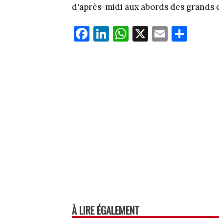
d'après-midi aux abords des grands 
Fa
Li
W
X
E
Pa
ce
nk
ha
m
rt
bo
ed
ts
ail
ag
ok
In
Ap
er
p
À LIRE ÉGALEMENT