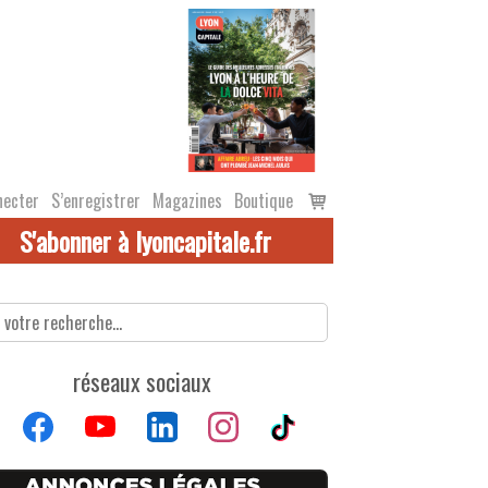
Voir
necter
S’enregistrer
Magazines
Boutique
le
S'abonner à lyoncapitale.fr
panier
réseaux sociaux