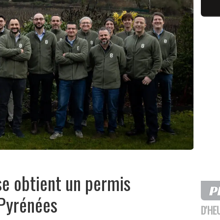
se obtient un permis
 Pyrénées
D'HE