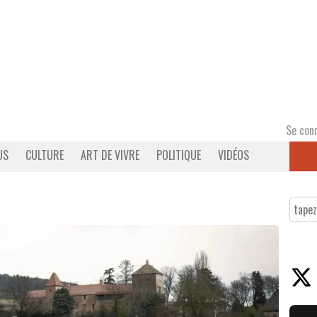
Se con
US
CULTURE
ART DE VIVRE
POLITIQUE
VIDÉOS