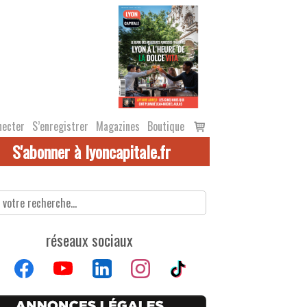
Voir
necter
S’enregistrer
Magazines
Boutique
le
S'abonner à lyoncapitale.fr
panier
réseaux sociaux