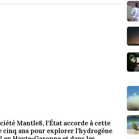
iété Mantle8, l'État accorde à cette
e cinq ans pour explorer l'hydrogène
m2 en Haute-Garonne et dans les