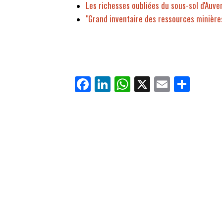
Les richesses oubliées du sous-sol d'Auv
"Grand inventaire des ressources minière
Fa
Li
W
X
E
Pa
ce
nk
ha
m
rt
bo
ed
ts
ail
ag
ok
In
Ap
er
p