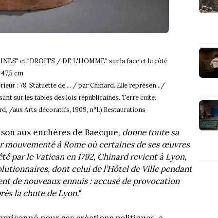
INES" et "DROITS / DE L'HOMME" sur la face et le côté
. 47,5 cm
ieur : 78. Statuette de ... / par Chinard. Elle représen.../
sant sur les tables des lois républicaines. Terre cuite.
, /aux Arts décoratifs, 1909, n°1.) Restaurations
ison aux enchères de Baecque,
donne toute sa
our mouvementé à Rome où certaines de ses œuvres
té par le Vatican en 1792, Chinard revient à Lyon,
lutionnaires, dont celui de l’Hôtel de Ville pendant
irent de nouveaux ennuis : accusé de provocation
près la chute de Lyon.
"
emprisonné pour ses créations politiques, a