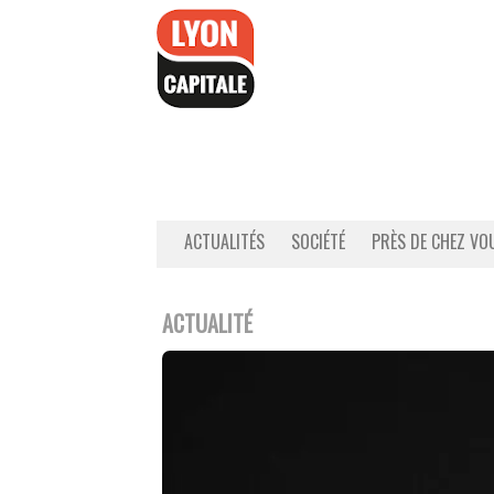
Accéder
au
contenu
ACTUALITÉS
SOCIÉTÉ
PRÈS DE CHEZ VO
ACTUALITÉ