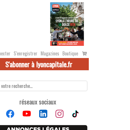
Voir
necter
S’enregistrer
Magazines
Boutique
le
S'abonner à lyoncapitale.fr
panier
réseaux sociaux