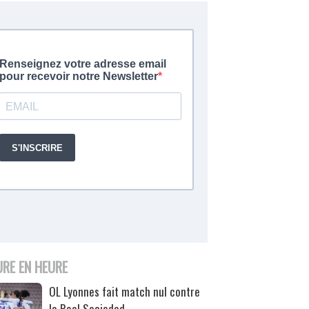
URE EN HEURE
OL Lyonnes fait match nul contre
la Real Sociedad