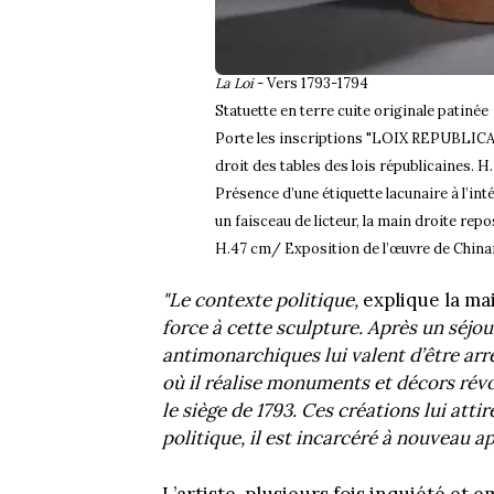
La Loi
- Vers 1793-1794
Statuette en terre cuite originale patinée
Porte les inscriptions "LOIX REPUBLICA
droit des tables des lois républicaines. H
Présence d’une étiquette lacunaire à l’intér
un faisceau de licteur, la main droite repo
H.47 cm/ Exposition de l’œuvre de Chinard
"Le contexte politique,
explique la ma
force à cette sculpture. Après un séj
antimonarchiques lui valent d’être arrê
où il réalise monuments et décors révo
le siège de 1793. Ces créations lui att
politique, il est incarcéré à nouveau a
L’artiste, plusieurs fois inquiété et 