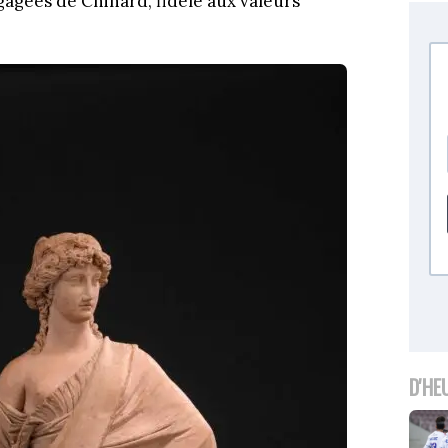
ngagées de Chinard, fidèle aux valeurs
D'HE