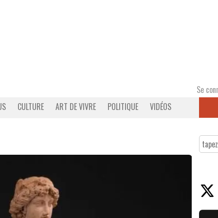
Se con
US
CULTURE
ART DE VIVRE
POLITIQUE
VIDÉOS