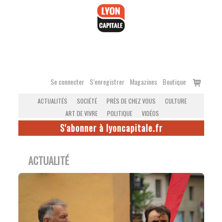
Accéder
au
contenu
Voir
Se connecter
S’enregistrer
Magazines
Boutique
le
ACTUALITÉS
SOCIÉTÉ
PRÈS DE CHEZ VOUS
CULTURE
panier
ART DE VIVRE
POLITIQUE
VIDÉOS
S'abonner à lyoncapitale.fr
ACTUALITÉ