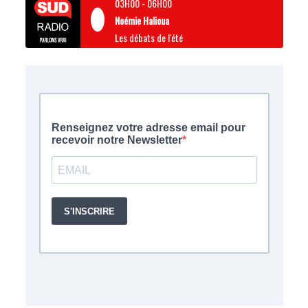
03H00
-
06H00
Noémie Halioua
Les débats de l'été