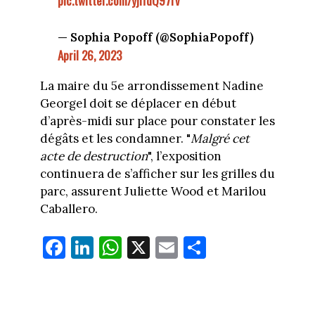
pic.twitter.com/yjIfdQ97rv
— Sophia Popoff (@SophiaPopoff)
April 26, 2023
La maire du 5e arrondissement Nadine
Georgel doit se déplacer en début
d’après-midi sur place pour constater les
dégâts et les condamner. "
Malgré cet
acte de destruction
", l’exposition
continuera de s’afficher sur les grilles du
parc, assurent Juliette Wood et Marilou
Caballero.
Fa
Li
W
X
E
Pa
ce
nk
ha
m
rt
bo
ed
ts
ail
ag
ok
In
Ap
er