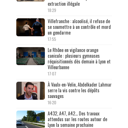
extraction illégale
18:29
Villefranche : alcoolisé, il refuse de
se soumettre à un contrôle et mord
un gendarme
17:55
Le Rhône en vigilance orange
canicule : plusieurs gymnases
réquisitionnés dès demain à Lyon et
Villeurbanne
17:07
À Vaulx-en-Velin, Abdelkader Lahmar
serre la vis contre les dépôts
sauvages
16:20
A432, A47, A42… Des travaux
attendus sur les routes autour de
Lyon la semaine prochaine