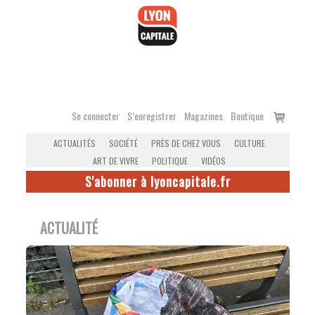
Accéder
au
contenu
Voir
Se connecter
S’enregistrer
Magazines
Boutique
le
ACTUALITÉS
SOCIÉTÉ
PRÈS DE CHEZ VOUS
CULTURE
panier
ART DE VIVRE
POLITIQUE
VIDÉOS
S'abonner à lyoncapitale.fr
ACTUALITÉ