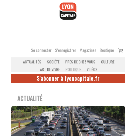
Accéder
au
contenu
Voir
Se connecter
S’enregistrer
Magazines
Boutique
le
ACTUALITÉS
SOCIÉTÉ
PRÈS DE CHEZ VOUS
CULTURE
panier
ART DE VIVRE
POLITIQUE
VIDÉOS
S'abonner à lyoncapitale.fr
ACTUALITÉ