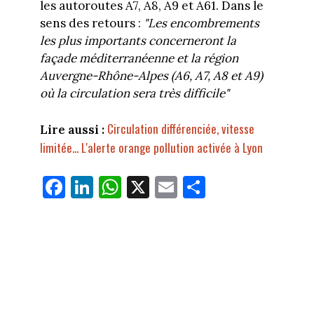
les autoroutes A7, A8, A9 et A61. Dans le
sens des retours :
"Les encombrements
les plus importants concerneront la
façade méditerranéenne et la région
Auvergne-Rhône-Alpes (A6, A7, A8 et A9)
où la circulation sera très difficile"
Circulation différenciée, vitesse
Lire aussi :
limitée... L'alerte orange pollution activée à Lyon
Fa
Li
W
X
E
Pa
ce
nk
ha
m
rt
bo
ed
ts
ail
ag
ok
In
Ap
er
p