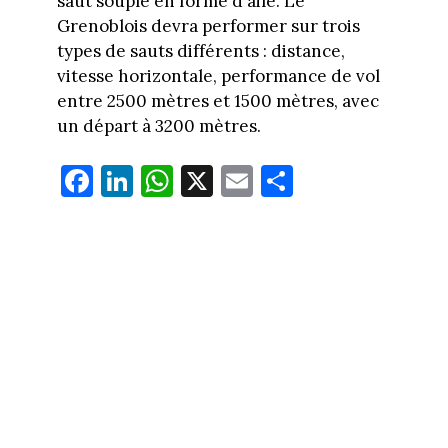
saut souple en forme d'aile. Le
Grenoblois devra performer sur trois
types de sauts différents : distance,
vitesse horizontale, performance de vol
entre 2500 mètres et 1500 mètres, avec
un départ à 3200 mètres.
Fa
Li
W
X
E
Pa
ce
nk
ha
m
rt
bo
ed
ts
ail
ag
ok
In
Ap
er
p