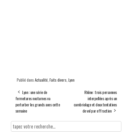
Publié dans
Actualité
,
Faits divers
,
Lyon
Lyon : une série de
Rhône : trois personnes
fermetures nocturnes va
interpellées après un
perturber les grands axes cette
cambriolage et deux tentatives
semaine
de vol par effraction