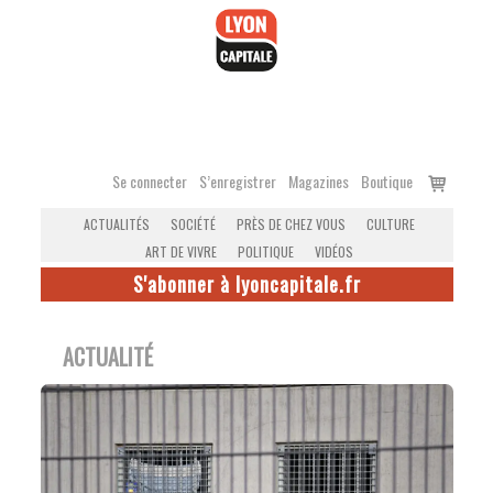
Accéder
au
contenu
Voir
Se connecter
S’enregistrer
Magazines
Boutique
le
ACTUALITÉS
SOCIÉTÉ
PRÈS DE CHEZ VOUS
CULTURE
panier
ART DE VIVRE
POLITIQUE
VIDÉOS
S'abonner à lyoncapitale.fr
ACTUALITÉ