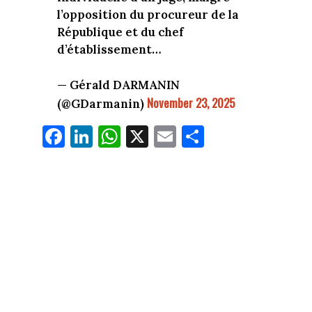
l’opposition du procureur de la
République et du chef
d’établissement…
— Gérald DARMANIN
November 23, 2025
(@GDarmanin)
Fa
Li
W
X
E
Pa
ce
nk
ha
m
rt
bo
ed
ts
ail
ag
ok
In
Ap
er
p