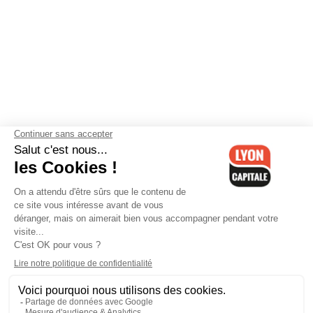
Contactez-nous
-
Mentions légales
-
CGV
-
Politique de
confidentialité
-
Gestion des cookies
-
Lyon Capitale TV
-
Archives