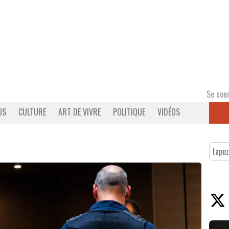
Se con
US
CULTURE
ART DE VIVRE
POLITIQUE
VIDÉOS