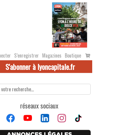
Voir
necter
S’enregistrer
Magazines
Boutique
le
S'abonner à lyoncapitale.fr
panier
réseaux sociaux