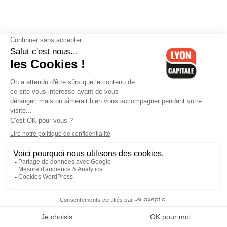
Contactez-nous
-
Mentions légales
-
CGV
-
Politique de
confidentialité
-
Gestion des cookies
-
Lyon Capitale TV
-
Archives
Lyon Capitale
Lyon Capitale - 51 avenue Maréchal Foch - CS 40091 - 69456 Lyon
Cedex 06