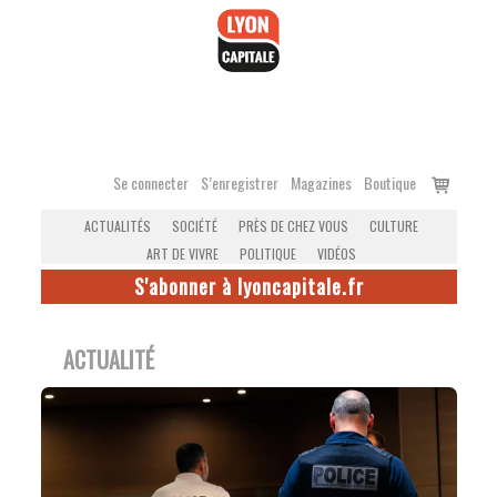
Accéder
au
contenu
Voir
Se connecter
S’enregistrer
Magazines
Boutique
le
ACTUALITÉS
SOCIÉTÉ
PRÈS DE CHEZ VOUS
CULTURE
panier
ART DE VIVRE
POLITIQUE
VIDÉOS
S'abonner à lyoncapitale.fr
ACTUALITÉ