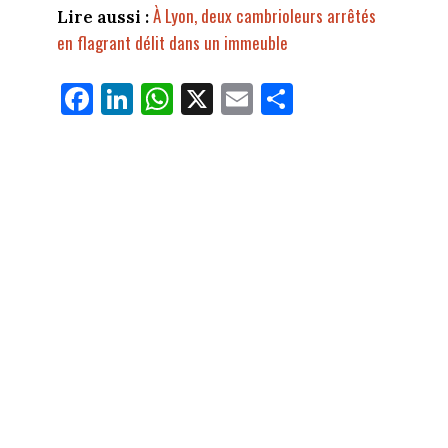
À Lyon, deux cambrioleurs arrêtés
Lire aussi :
en flagrant délit dans un immeuble
Fa
Li
W
X
E
Pa
ce
nk
ha
m
rt
bo
ed
ts
ail
ag
ok
In
Ap
er
p