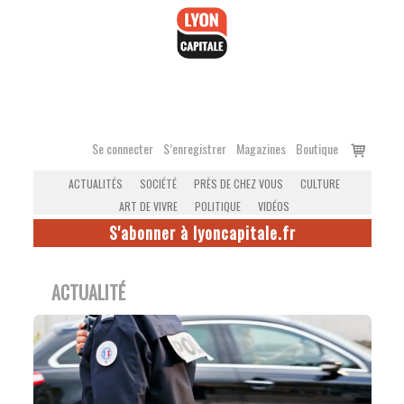
Accéder
au
contenu
Voir
Se connecter
S’enregistrer
Magazines
Boutique
le
ACTUALITÉS
SOCIÉTÉ
PRÈS DE CHEZ VOUS
CULTURE
panier
ART DE VIVRE
POLITIQUE
VIDÉOS
S'abonner à lyoncapitale.fr
ACTUALITÉ