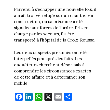
Parvenu à s’échapper une nouvelle fois, il
aurait trouvé refuge sur un chantier en
construction, où sa présence a été
signalée aux forces de l’ordre. Pris en
charge par les secours, il a été
transporté à l’hôpital de la Croix-Rousse.
Les deux suspects présumés ont été
interpellés peu après les faits. Les
enquêteurs cherchent désormais à
comprendre les circonstances exactes
de cette affaire et à déterminer son
mobile.
Fa
Li
W
X
E
Pa
ce
nk
ha
m
rt