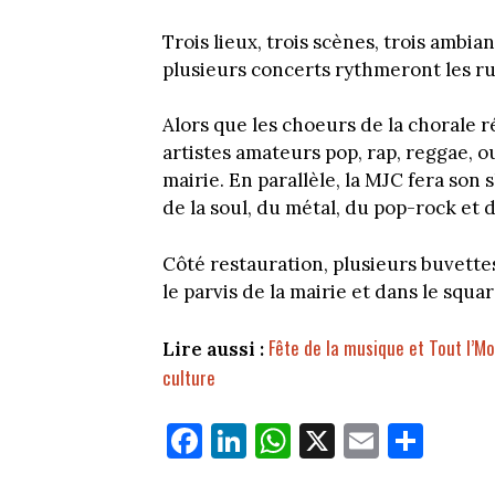
Trois lieux, trois scènes, trois ambian
plusieurs concerts rythmeront les rue
Alors que les choeurs de la chorale r
artistes amateurs pop, rap, reggae, o
mairie. En parallèle, la MJC fera so
de la soul, du métal, du pop-rock et 
Côté restauration, plusieurs buvette
le parvis de la mairie et dans le squ
Fête de la musique et Tout l’Mo
Lire aussi :
culture
Fa
Li
W
X
E
Pa
ce
nk
ha
m
rt