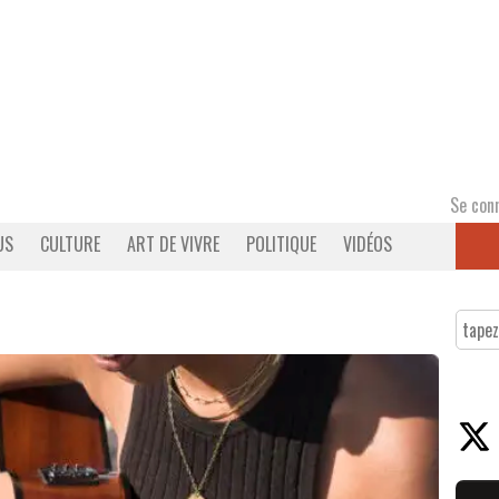
Se con
US
CULTURE
ART DE VIVRE
POLITIQUE
VIDÉOS