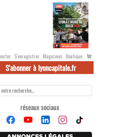
Voir
necter
S’enregistrer
Magazines
Boutique
le
S'abonner à lyoncapitale.fr
panier
réseaux sociaux