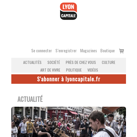
Accéder
au
contenu
Voir
Se connecter
S’enregistrer
Magazines
Boutique
le
ACTUALITÉS
SOCIÉTÉ
PRÈS DE CHEZ VOUS
CULTURE
panier
ART DE VIVRE
POLITIQUE
VIDÉOS
S'abonner à lyoncapitale.fr
ACTUALITÉ