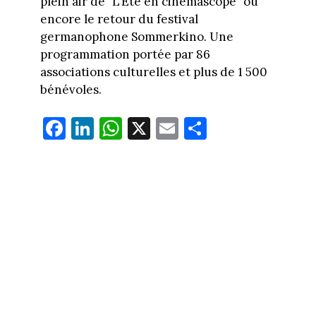
plein air de "L’Été en cinémascope" ou
encore le retour du festival
germanophone Sommerkino. Une
programmation portée par 86
associations culturelles et plus de 1 500
bénévoles.
Fa
Li
W
X
E
Pa
ce
nk
ha
m
rt
bo
ed
ts
ail
ag
ok
In
Ap
er
p