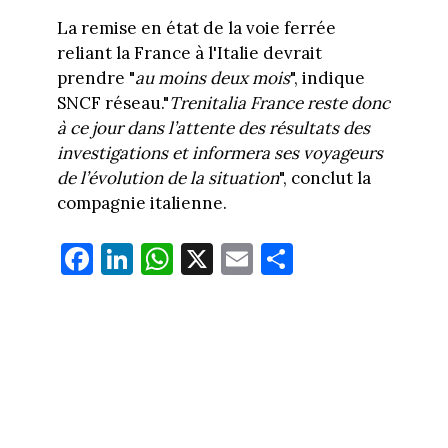
La remise en état de la voie ferrée
reliant la France à l'Italie devrait
prendre "
au moins deux mois
", indique
SNCF réseau."
Trenitalia France reste donc
à ce jour dans l’attente des résultats des
investigations et informera ses voyageurs
de l’évolution de la situation
", conclut la
compagnie italienne.
Fa
Li
W
X
E
Pa
ce
nk
ha
m
rt
bo
ed
ts
ail
ag
ok
In
Ap
er
p