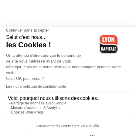
Contactez-nous
-
Mentions légales
-
CGV
-
Politique de
confidentialité
-
Gestion des cookies
-
Lyon Capitale TV
-
Archives
Lyon Capitale
Lyon Capitale - 51 avenue Maréchal Foch - CS 40091 - 69456 Lyon
Cedex 06