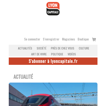
Accéder
au
contenu
Voir
Se connecter
S’enregistrer
Magazines
Boutique
le
ACTUALITÉS
SOCIÉTÉ
PRÈS DE CHEZ VOUS
CULTURE
panier
ART DE VIVRE
POLITIQUE
VIDÉOS
S'abonner à lyoncapitale.fr
ACTUALITÉ