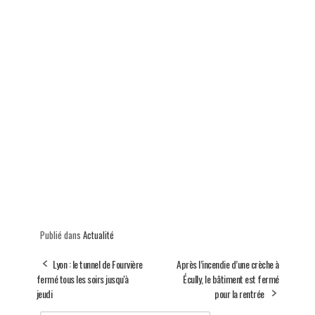
Publié dans
Actualité
Lyon : le tunnel de Fourvière
Après l’incendie d’une crèche à
fermé tous les soirs jusqu'à
Écully, le bâtiment est fermé
jeudi
pour la rentrée