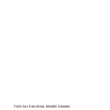
ok
In
Ap
er
p
Publié dans
6 mn chrono
,
Actualité
,
Economie