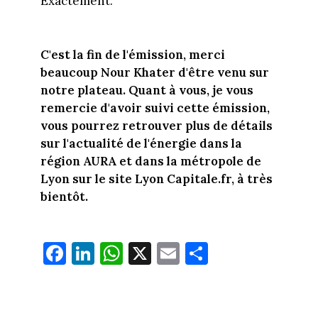
Exactement.
C'est la fin de l'émission, merci
beaucoup Nour Khater d'être venu sur
notre plateau. Quant à vous, je vous
remercie d'avoir suivi cette émission,
vous pourrez retrouver plus de détails
sur l'actualité de l'énergie dans la
région AURA et dans la métropole de
Lyon sur le site Lyon Capitale.fr, à très
bientôt.
Fa
Li
W
X
E
Pa
ce
nk
ha
m
rt
bo
ed
ts
ail
ag