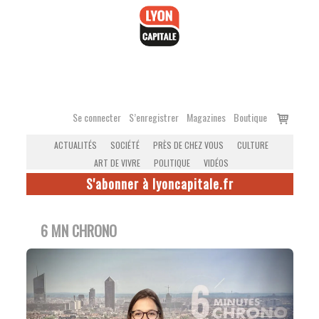
Accéder
au
contenu
Voir
Se connecter
S’enregistrer
Magazines
Boutique
le
ACTUALITÉS
SOCIÉTÉ
PRÈS DE CHEZ VOUS
CULTURE
panier
ART DE VIVRE
POLITIQUE
VIDÉOS
S'abonner à lyoncapitale.fr
6 MN CHRONO