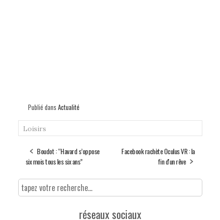
Publié dans
Actualité
Loisirs
Boudot : “Havard s’oppose
Facebook rachète Oculus VR : la
six mois tous les six ans”
fin d'un rêve
réseaux sociaux