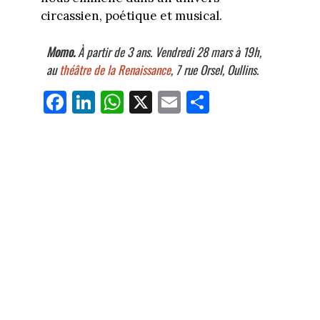
circassien, poétique et musical.
Momo.
À partir de 3 ans. Vendredi 28 mars à 19h,
au
théâtre de la Renaissance
, 7 rue Orsel, Oullins.
Fa
Li
W
X
E
Pa
ce
nk
ha
m
rt
bo
ed
ts
ail
ag
ok
In
Ap
er
p