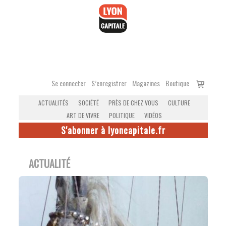
Accéder
au
contenu
Voir
Se connecter
S’enregistrer
Magazines
Boutique
le
ACTUALITÉS
SOCIÉTÉ
PRÈS DE CHEZ VOUS
CULTURE
panier
ART DE VIVRE
POLITIQUE
VIDÉOS
S'abonner à lyoncapitale.fr
ACTUALITÉ