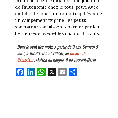
propre à la petite enfance : l’acquisition
de l’autonomie chez le tout-petit. Avec
en toile de fond une roulotte qui évoque
un campement tzigane, les petits
spectateurs se laissent charmer par les
berceuses slaves et les chants africains.
Dans le vent des mots.
À partir de 3 ans. Samedi 5
avril, à 10h30, 15h et 16h30, au
théâtre de
Vénissieux
, Maison du peuple, 8 bd Laurent-Gerin.
Fa
Li
W
X
E
Pa
ce
nk
ha
m
rt
bo
ed
ts
ail
ag
ok
In
Ap
er
p