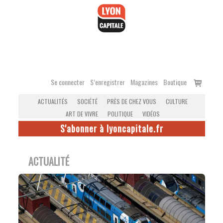
Accéder
au
contenu
Voir
Se connecter
S’enregistrer
Magazines
Boutique
le
ACTUALITÉS
SOCIÉTÉ
PRÈS DE CHEZ VOUS
CULTURE
panier
ART DE VIVRE
POLITIQUE
VIDÉOS
S'abonner à lyoncapitale.fr
ACTUALITÉ