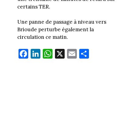
certains TER.
Une panne de passage à niveau vers
Brioude perturbe également la
circulation ce matin.
Fa
Li
W
X
E
Pa
ce
nk
ha
m
rt
bo
ed
ts
ail
ag
ok
In
Ap
er
p