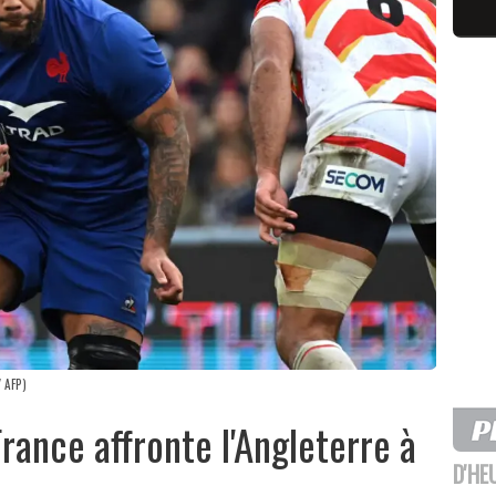
 AFP)
France affronte l'Angleterre à
D'HE