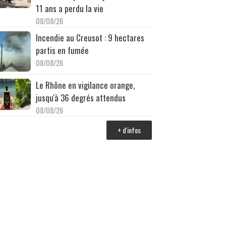
11 ans a perdu la vie
08/08/26
Incendie au Creusot : 9 hectares
partis en fumée
08/08/26
Le Rhône en vigilance orange,
jusqu'à 36 degrés attendus
08/08/26
+ d'infos