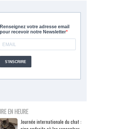
URE EN HEURE
Journée internationale du chat :
cinq endroits où les rencontrer