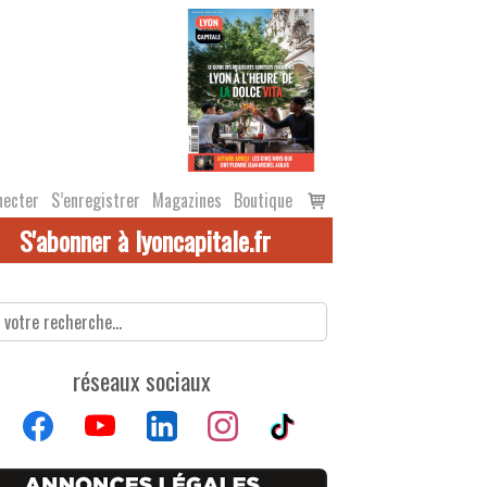
Voir
necter
S’enregistrer
Magazines
Boutique
le
S'abonner à lyoncapitale.fr
panier
réseaux sociaux