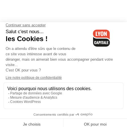
Contactez-nous
-
Mentions légales
-
CGV
-
Politique de
confidentialité
-
Gestion des cookies
-
Lyon Capitale TV
-
Archives
Lyon Capitale
Lyon Capitale - 51 avenue Maréchal Foch - CS 40091 - 69456 Lyon
Cedex 06