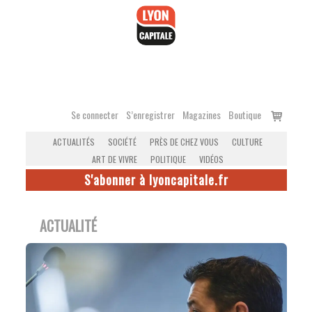
Accéder
au
contenu
Voir
Se connecter
S’enregistrer
Magazines
Boutique
le
ACTUALITÉS
SOCIÉTÉ
PRÈS DE CHEZ VOUS
CULTURE
panier
ART DE VIVRE
POLITIQUE
VIDÉOS
S'abonner à lyoncapitale.fr
ACTUALITÉ