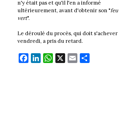
n'y était pas et qu'il l'en a informé
ultérieurement, avant d'obtenir son "
feu
vert
".
Le déroulé du procès, qui doit s'achever
vendredi, a pris du retard.
Fa
Li
W
X
E
Pa
ce
nk
ha
m
rt
bo
ed
ts
ail
ag
ok
In
Ap
er
p