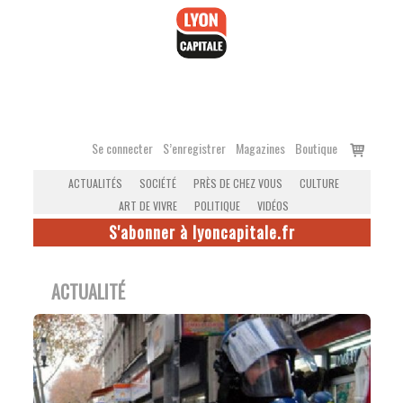
Accéder
au
contenu
Voir
Se connecter
S’enregistrer
Magazines
Boutique
le
ACTUALITÉS
SOCIÉTÉ
PRÈS DE CHEZ VOUS
CULTURE
panier
ART DE VIVRE
POLITIQUE
VIDÉOS
S'abonner à lyoncapitale.fr
ACTUALITÉ