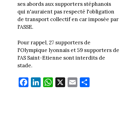
ses abords aux supporters stéphanois
qui n'auraient pas respecté l'obligation
de transport collectif en car imposée par
l'ASSE.
Pour rappel, 27 supporters de
l'Olympique lyonnais et 59 supporters de
l'AS Saint-Etienne sont interdits de
stade.
Fa
Li
W
X
E
Pa
ce
nk
ha
m
rt
bo
ed
ts
ail
ag
ok
In
Ap
er
p