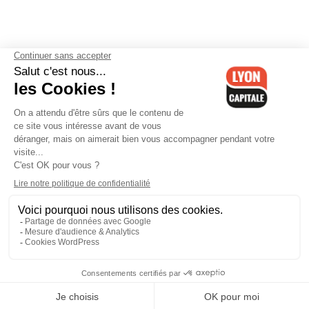
Contactez-nous
-
Mentions légales
-
CGV
-
Politique de
confidentialité
-
Gestion des cookies
-
Lyon Capitale TV
-
Archives
Lyon Capitale
Lyon Capitale - 51 avenue Maréchal Foch - CS 40091 - 69456 Lyon
Cedex 06