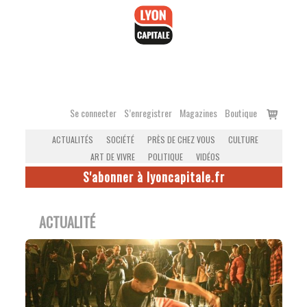
Accéder
au
contenu
Voir
Se connecter
S’enregistrer
Magazines
Boutique
le
ACTUALITÉS
SOCIÉTÉ
PRÈS DE CHEZ VOUS
CULTURE
panier
ART DE VIVRE
POLITIQUE
VIDÉOS
S'abonner à lyoncapitale.fr
ACTUALITÉ