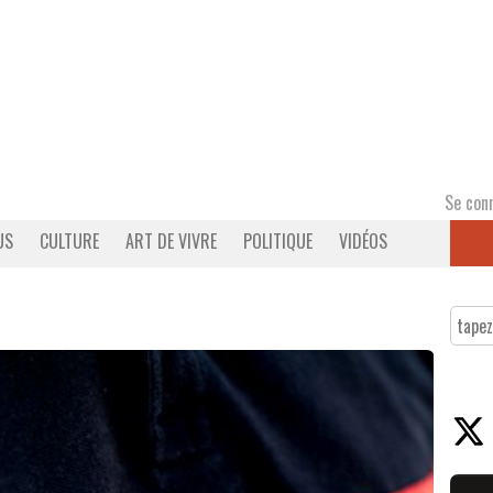
Se con
US
CULTURE
ART DE VIVRE
POLITIQUE
VIDÉOS