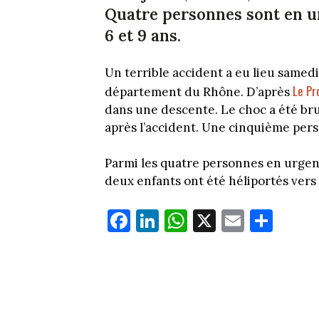
Quatre personnes sont en u
6 et 9 ans.
Un terrible accident a eu lieu samedi 
Le Pr
département du Rhône. D’après
dans une descente. Le choc a été br
après l’accident. Une cinquième per
Parmi les quatre personnes en urgence
deux enfants ont été héliportés vers
Fa
Li
W
X
E
Pa
ce
nk
ha
m
rt
bo
ed
ts
ail
ag
ok
In
Ap
er
p