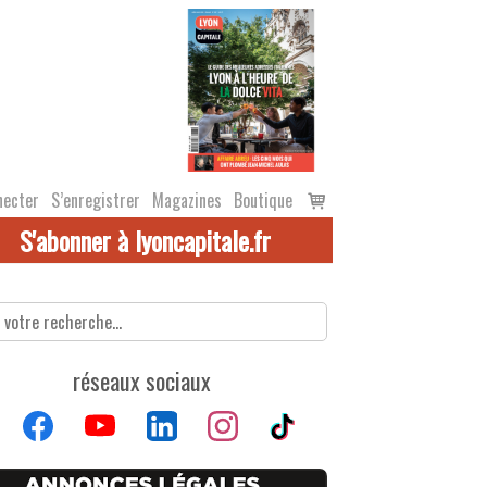
Voir
necter
S’enregistrer
Magazines
Boutique
le
S'abonner à lyoncapitale.fr
panier
réseaux sociaux