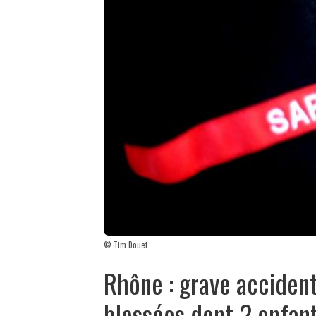
© Tim Douet
Rhône : grave acciden
blessées dont 2 enfan