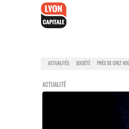
Accéder
au
contenu
ACTUALITÉS
SOCIÉTÉ
PRÈS DE CHEZ VO
ACTUALITÉ