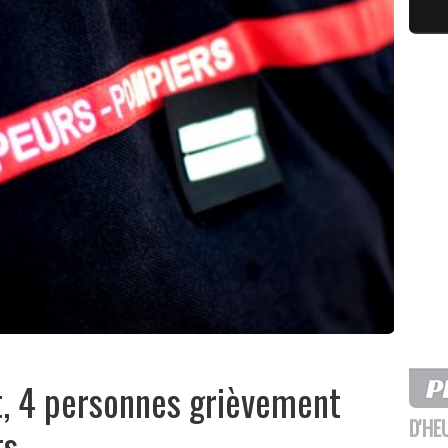
t, 4 personnes grièvement
D'HE
ts