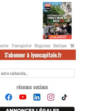
Voir
necter
S’enregistrer
Magazines
Boutique
le
S'abonner à lyoncapitale.fr
panier
réseaux sociaux