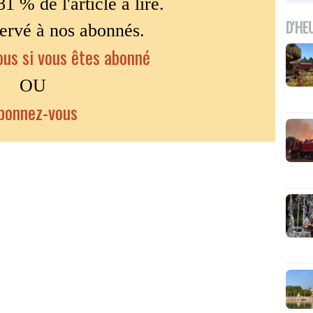
81 % de l'article à lire.
D'HE
servé à nos abonnés.
us si vous êtes abonné
OU
bonnez-vous