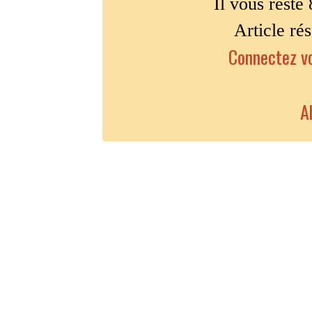
Il vous reste 
Article ré
Connectez vo
A