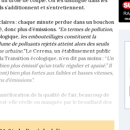
 un drôle de couple. On les distingue dans les
ils s’additionnent et s’entretiennent.
t claires : chaque minute perdue dans un bouchon
é, donc plus d’émissions.
“En termes de pollution
,
ologique,
les embouteillages constituent la
lume de polluants rejetés atteint alors des seuils
e urbaine.”
Le Cerema, un établissement public
la Transition écologique, n’en dit pas moins : “
Un
ien plus émissif qu’un trafic régulier et apaisé.” Il
t) bien plus fortes aux faibles et basses vitesses,
s d’émissions”.
 amélioration de la qualité de l’air, beaucoup de
 est-elle réelle ou masquée par le brouillard des