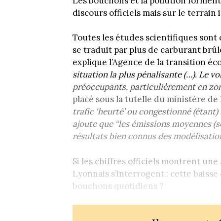
Les bouchons et la pollution forment
discours officiels mais sur le terrain 
Toutes les études scientifiques son
se traduit par plus de carburant brûl
explique l’Agence de la transition éc
situation la plus pénalisante (…). Le vo
préoccupants, particulièrement en zon
placé sous la tutelle du ministère de 
trafic ‘heurté’ ou congestionné (étant) b
ajoute que “les émissions moyennes (son
résultats bien connus des modélisation
Si les chiffres officiels montrent une
Lyonnais s’interrogent : cette baisse
bouchons quotidiens ?