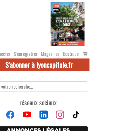
Voir
necter
S’enregistrer
Magazines
Boutique
le
S'abonner à lyoncapitale.fr
panier
réseaux sociaux