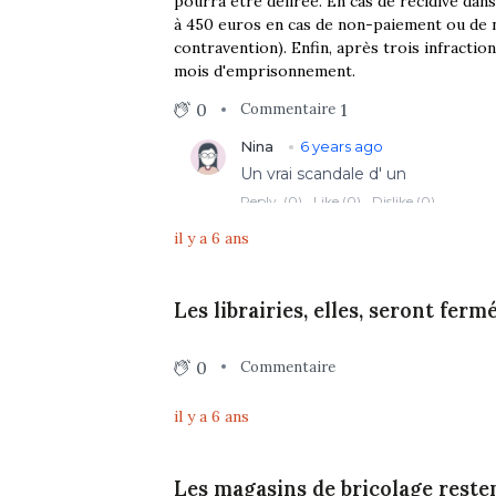
pourra être délirée. En cas de récidive dan
à 450 euros en cas de non-paiement ou de no
contravention). Enfin, après trois infractio
mois d'emprisonnement.
0
1
Commentaire
il y a 6 ans
Les librairies, elles, seront ferm
0
Commentaire
il y a 6 ans
Les magasins de bricolage reste