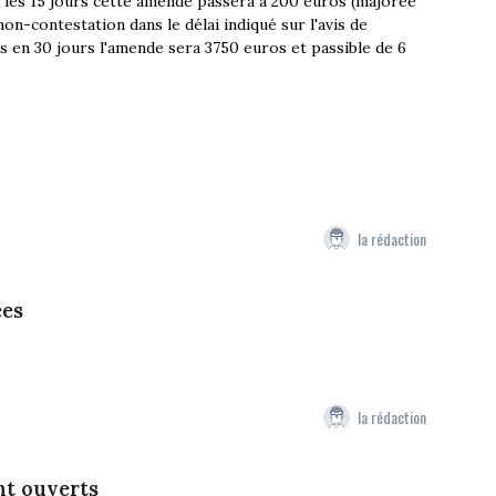
s les 15 jours cette amende passera à 200 euros (majorée
n-contestation dans le délai indiqué sur l'avis de
ns en 30 jours l'amende sera 3750 euros et passible de 6
la rédaction
ées
la rédaction
nt ouverts