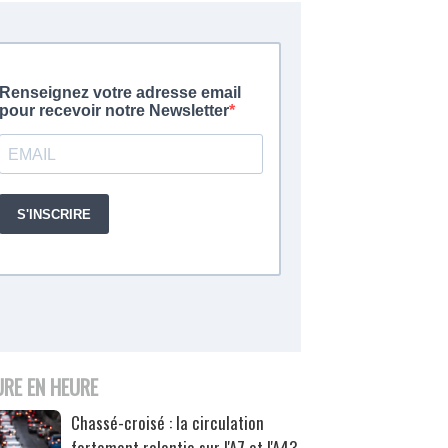
URE EN HEURE
Chassé-croisé : la circulation
fortement ralentie sur l'A7 et l'A43