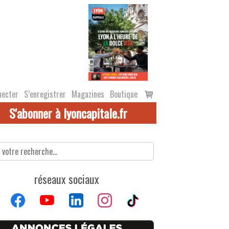
Voir
necter
S’enregistrer
Magazines
Boutique
le
S'abonner à lyoncapitale.fr
panier
réseaux sociaux