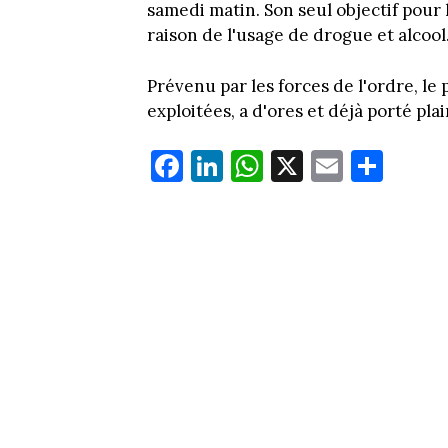
samedi matin. Son seul objectif pour 
raison de l'usage de drogue et alcool
Prévenu par les forces de l'ordre, le 
exploitées, a d'ores et déjà porté plai
Fa
Li
W
X
E
Pa
ce
nk
ha
m
rt
bo
ed
ts
ail
ag
ok
In
Ap
er
p