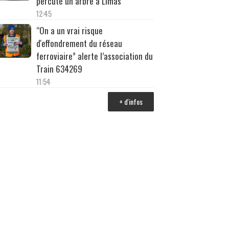
percuté un arbre à Limas
12:45
“On a un vrai risque
d'effondrement du réseau
ferroviaire” alerte l’association du
Train 634269
11:54
+ d'infos