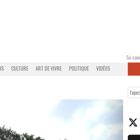
Se con
US
CULTURE
ART DE VIVRE
POLITIQUE
VIDÉOS