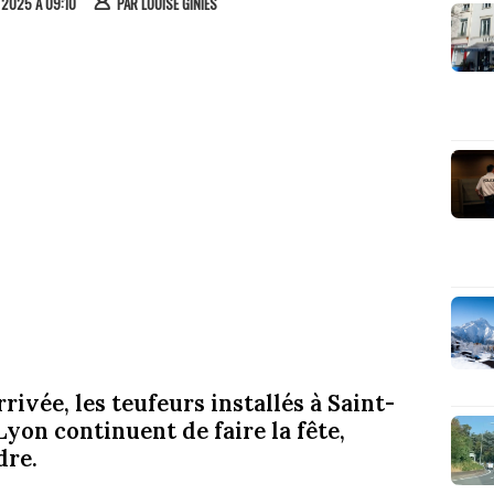
 2025 À 09:10
PAR
LOUISE GINIES
rivée, les teufeurs installés à Saint-
Lyon continuent de faire la fête,
dre.