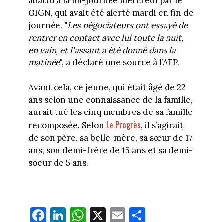
abattu à la mi-journée mercredi par le
GIGN, qui avait été alerté mardi en fin de
journée. "
Les négociateurs ont essayé de
rentrer en contact avec lui toute la nuit,
en vain, et l'assaut a été donné dans la
matinée
", a déclaré une source à l’AFP.
Avant cela, ce jeune, qui était âgé de 22
ans selon une connaissance de la famille,
aurait tué les cinq membres de sa famille
Le Progrès
recomposée. Selon
, il s’agirait
de son père, sa belle-mère, sa sœur de 17
ans, son demi-frère de 15 ans et sa demi-
soeur de 5 ans.
Fa
Li
W
X
E
Pa