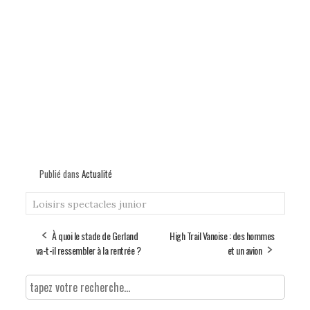
Publié dans
Actualité
Loisirs
spectacles junior
À quoi le stade de Gerland
High Trail Vanoise : des hommes
va-t-il ressembler à la rentrée ?
et un avion