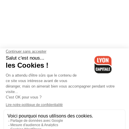
Contactez-nous
-
Mentions légales
-
CGV
-
Politique de
confidentialité
-
Gestion des cookies
-
Lyon Capitale TV
-
Archives