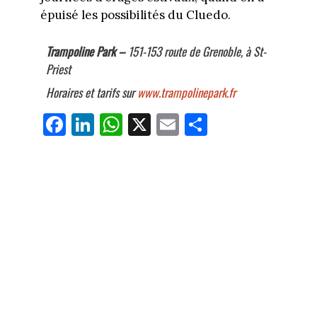
épuisé les possibilités du Cluedo.
Trampoline Park –
151-153 route de Grenoble, à St-
Priest
Horaires et tarifs sur
www.trampolinepark.fr
Fa
Li
W
X
E
Pa
ce
nk
ha
m
rt
bo
ed
ts
ail
ag
ok
In
Ap
er
p