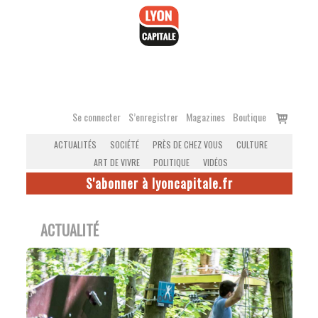
Accéder
au
contenu
Voir
Se connecter
S’enregistrer
Magazines
Boutique
le
ACTUALITÉS
SOCIÉTÉ
PRÈS DE CHEZ VOUS
CULTURE
panier
ART DE VIVRE
POLITIQUE
VIDÉOS
S'abonner à lyoncapitale.fr
ACTUALITÉ