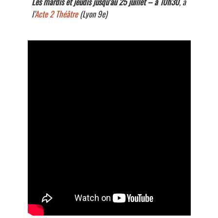
Les mardis et jeudis jusqu’au 25 juillet – à 10h30
, à
l’
Acte 2 Théâtre
(Lyon 9e)