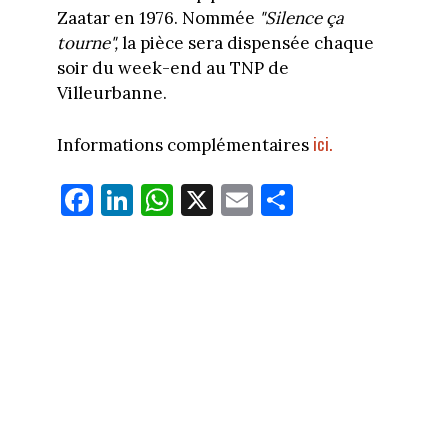
Zaatar en 1976. Nommée
"Silence ça
tourne",
la pièce sera dispensée chaque
soir du week-end au TNP de
Villeurbanne.
ici.
Informations complémentaires
Fa
Li
W
X
E
Pa
ce
nk
ha
m
rt
bo
ed
ts
ail
ag
ok
In
Ap
er
p