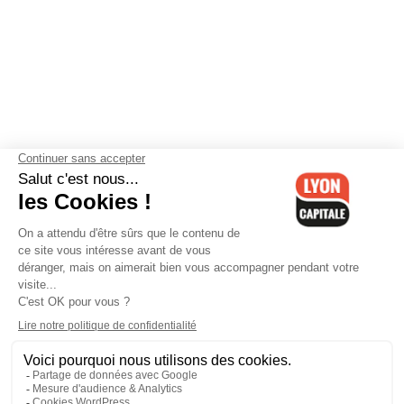
Contactez-nous
-
Mentions légales
-
CGV
-
Politique de
confidentialité
-
Gestion des cookies
-
Lyon Capitale TV
-
Archives