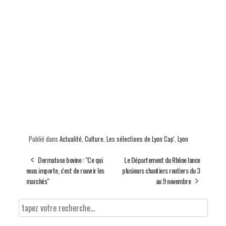
Publié dans
Actualité
,
Culture
,
Les sélections de Lyon Cap'
,
Lyon
Dermatose bovine : "Ce qui
Le Département du Rhône lance
nous importe, c'est de rouvrir les
plusieurs chantiers routiers du 3
marchés"
au 9 novembre