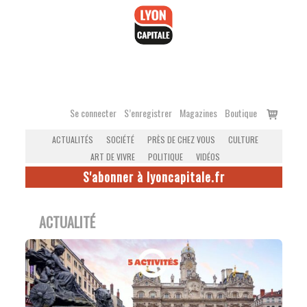
Accéder
au
contenu
Voir
Se connecter
S’enregistrer
Magazines
Boutique
le
ACTUALITÉS
SOCIÉTÉ
PRÈS DE CHEZ VOUS
CULTURE
panier
ART DE VIVRE
POLITIQUE
VIDÉOS
S'abonner à lyoncapitale.fr
ACTUALITÉ