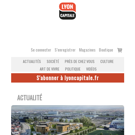
Accéder
au
contenu
Voir
Se connecter
S’enregistrer
Magazines
Boutique
le
ACTUALITÉS
SOCIÉTÉ
PRÈS DE CHEZ VOUS
CULTURE
panier
ART DE VIVRE
POLITIQUE
VIDÉOS
S'abonner à lyoncapitale.fr
ACTUALITÉ