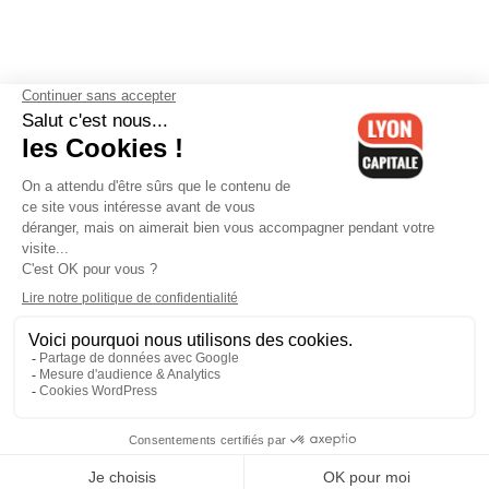
Contactez-nous
-
Mentions légales
-
CGV
-
Politique de
confidentialité
-
Gestion des cookies
-
Lyon Capitale TV
-
Archives
Lyon Capitale
Lyon Capitale - 51 avenue Maréchal Foch - CS 40091 - 69456 Lyon
Cedex 06