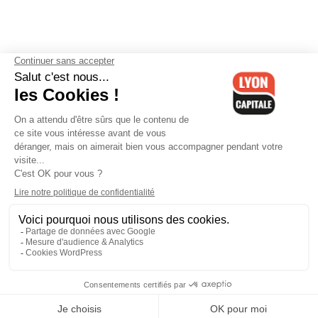
Contactez-nous
-
Mentions légales
-
CGV
-
Politique de
confidentialité
-
Gestion des cookies
-
Lyon Capitale TV
-
Archives
Lyon Capitale
Lyon Capitale - 51 avenue Maréchal Foch - CS 40091 - 69456 Lyon
Cedex 06